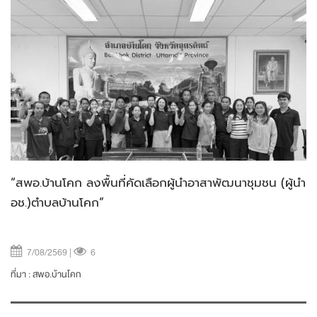
“สพอ.บ้านโคก ลงพื้นที่คัดเลือกผู้นำอาสาพัฒนาชุมชน (ผู้นำ
อช.)ตำบลบ้านโคก”
7/08/2569 |
6
ที่มา :
สพอ.บ้านโคก