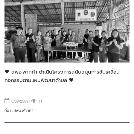
🖤 สพอ.ฟากท่า ดำเนินโครงการสนับสนุนการขับเคลื่อน
กิจกรรมตามแผนพัฒนาตำบล 🖤
6/08/2569 |
11
ที่มา :
สพอ.ฟากท่า