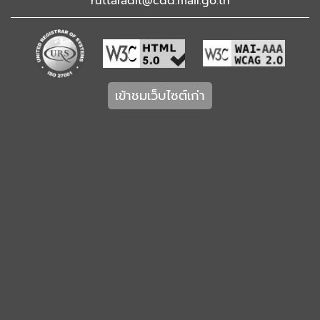
ruttaradit@cdd.mail.go.th
เข้าชมเว็บไซต์เก่า