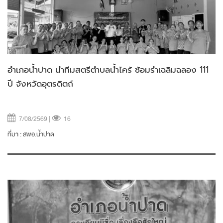
อำเภอน้ำปาด นำทีมสตรีตำบลน้ำไคร้ ซ้อมรำเฉลิมฉลอง 111
ปี จังหวัดอุตรดิตถ์
7/08/2569 |
16
ที่มา :
สพอ.น้ำปาด