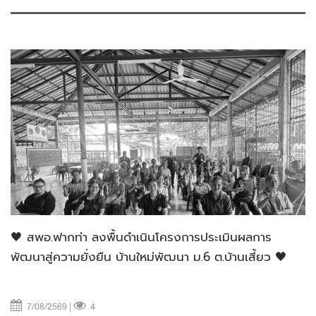
🖤 สพอ.ฟากท่า ลงพื้นดำเนินโครงการประเมินผลการ
พัฒนาสู่ความยั่งยืน บ้านใหม่พัฒนา ม.6 ต.บ้านเสี้ยว 🖤
7/08/2569 |
4