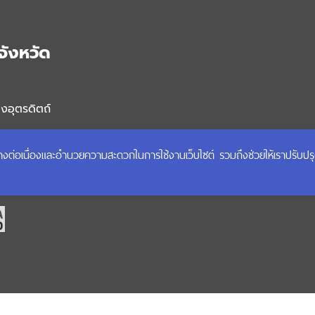
จังหวัด
งอุตรดิตถ์
อีเมล
ได้อย่างต่อเนื่องและอำนวยความสะดวกในการใช้งานเว็บไซต์ รวมถึงช่วยให้เราปรับป
สงวนลิขสิทธิ์ พ.ศ.2567 กรมการพัฒนาชุมชน กระทรวงมหาดไทย